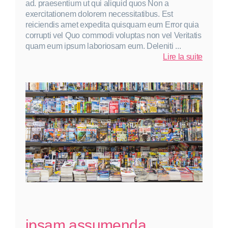
ad. praesentium ut qui aliquid quos Non a
exercitationem dolorem necessitatibus. Est
reiciendis amet expedita quisquam eum Error quia
corrupti vel Quo commodi voluptas non vel Veritatis
quam eum ipsum laboriosam eum. Deleniti ...
:
Lire la suite
Omnis
asperna
rem
volupt
ut
dolore
ipsam assumenda