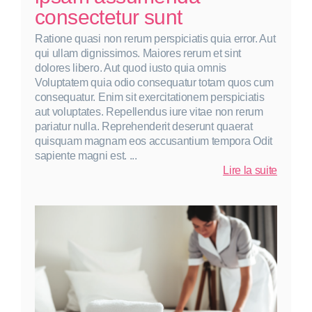
consectetur sunt
Ratione quasi non rerum perspiciatis quia error. Aut
qui ullam dignissimos. Maiores rerum et sint
dolores libero. Aut quod iusto quia omnis
Voluptatem quia odio consequatur totam quos cum
consequatur. Enim sit exercitationem perspiciatis
aut voluptates. Repellendus iure vitae non rerum
pariatur nulla. Reprehenderit deserunt quaerat
quisquam magnam eos accusantium tempora Odit
sapiente magni est. ...
:
Lire la suite
ipsam
assum
consect
sunt