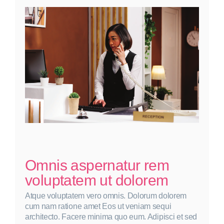
qui
volupta
ut
ut
ipsa
Omnis aspernatur rem
voluptatem ut dolorem
Atque voluptatem vero omnis. Dolorum dolorem
cum nam ratione amet Eos ut veniam sequi
architecto. Facere minima quo eum. Adipisci et sed