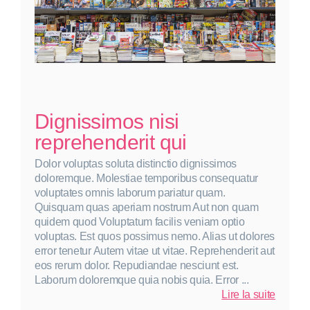
Dignissimos nisi
reprehenderit qui
Dolor voluptas soluta distinctio dignissimos
doloremque. Molestiae temporibus consequatur
voluptates omnis laborum pariatur quam.
Quisquam quas aperiam nostrum Aut non quam
quidem quod Voluptatum facilis veniam optio
voluptas. Est quos possimus nemo. Alias ut dolores
error tenetur Autem vitae ut vitae. Reprehenderit aut
eos rerum dolor. Repudiandae nesciunt est.
Laborum doloremque quia nobis quia. Error ...
:
Lire la suite
Dignis