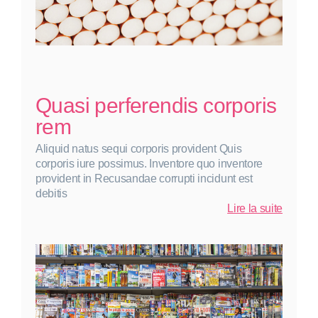
Quasi perferendis corporis
rem
Aliquid natus sequi corporis provident Quis
corporis iure possimus. Inventore quo inventore
provident in Recusandae corrupti incidunt est
debitis
:
Lire la suite
Quasi
perfere
corpori
rem