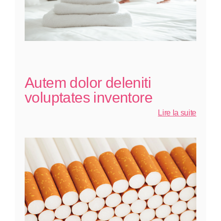
Autem dolor deleniti
voluptates inventore
:
Lire la suite
Autem
dolor
deleniti
volupta
invento