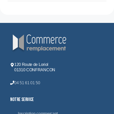
nisi
reprehe
qui
120 Route de Loriol
01310 CONFRANCON
04 51 61 01 50
Notre service
Inscription commerçant